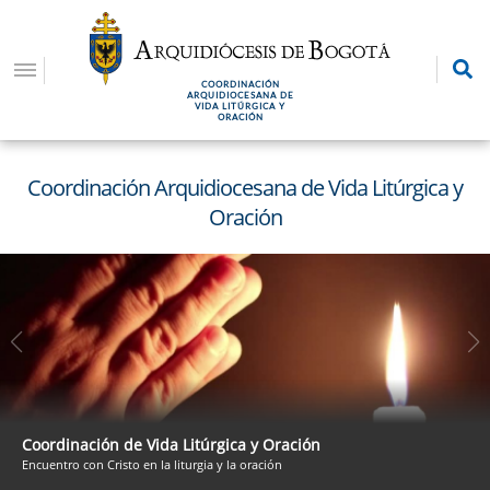
Pasar
al
contenido
COORDINACIÓN
principal
ARQUIDIOCESANA DE
VIDA LITÚRGICA Y
ORACIÓN
Coordinación Arquidiocesana de Vida Litúrgica y
Oración
Coordinación de Vida Litúrgica y Oración
Encuentro con Cristo en la liturgia y la oración