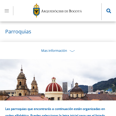
Pasar
al
contenido
principal
Parroquias
Mas información
Las parroquias que encontrarás a continuación están organizadas en
orden alfabético. Puedes seleccionar la letra inicial para ver el listado