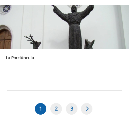
La Porciúncula
1
2
3
Página
Page
Page
Paginación
actual